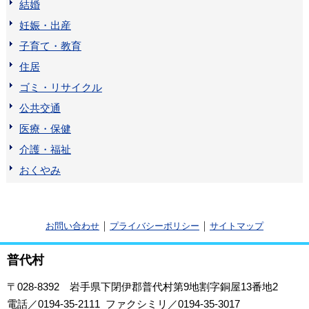
結婚
妊娠・出産
子育て・教育
住居
ゴミ・リサイクル
公共交通
医療・保健
介護・福祉
おくやみ
｜
｜
お問い合わせ
プライバシーポリシー
サイトマップ
普代村
〒028-8392
岩手県下閉伊郡普代村第9地割字銅屋13番地2
電話／0194-35-2111 ファクシミリ／0194-35-3017