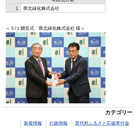
1
県北緑化株式会社
＜５/１贈呈式 県北緑化株式会社 様＞
カテゴリー
新着情報
行政情報
普代村ふるさと応援寄付金