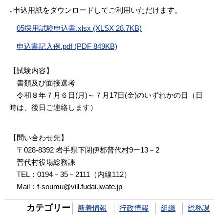
↓申込用紙をダウンロードしてご利用いただけます。
05採用試験申込書.xlsx (XLSX 28.7KB)
申込書記入例.pdf (PDF 849KB)
【試験内容】
書類及び面接選考
令和８年７月６日(月)～７月17日(金)のいずれかの日（日
時は、後日ご連絡します）
【問い合わせ先】
〒028-8392 岩手県下閉伊郡普代村9ー13－2
普代村役場総務課
TEL：0194－35－2111（内線112）
Mail：f-soumu@vill.fudai.iwate.jp
カテゴリー
新着情報
行政情報
組織
総務課