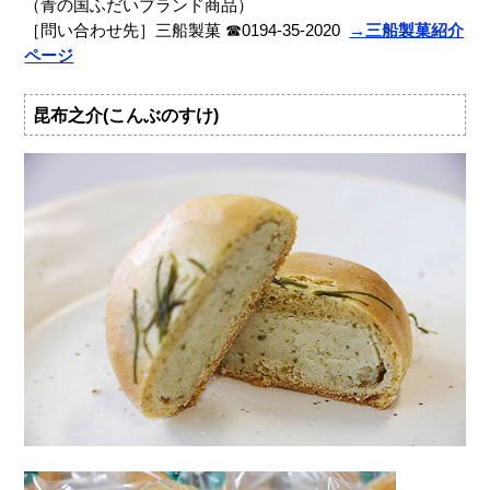
（青の国ふだいブランド商品）
［問い合わせ先］三船製菓 ☎0194-35-2020
→三船製菓紹介
ページ
昆布之介(こんぶのすけ)