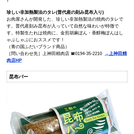
↑
珍しい非加熱製法のタレ(普代産の刻み昆布入り)
お肉屋さんが開発した、珍しい非加熱製法の焼肉のタレで
す。普代産刻み昆布が入っていて自然な味わいが特徴で
す。特製生たれは焼肉に、金煎胡麻ぽん・香醇梅ぽんはし
ゃぶしゃぶにおススメです！
（青の国ふだいブランド商品）
［問い合わせ先］上神田精肉店 ☎0194-35-2210
→上神田精
肉店HP
昆布バー