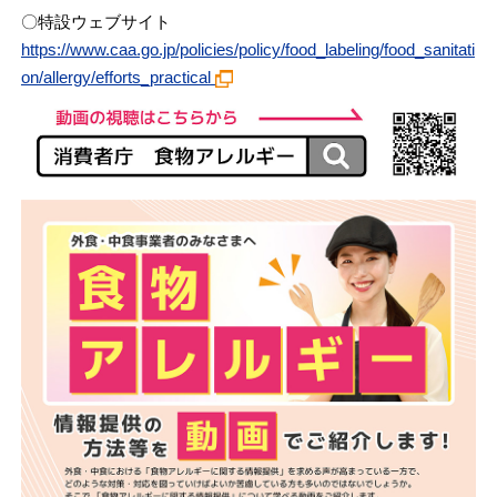
〇特設ウェブサイト
https://www.caa.go.jp/policies/policy/food_labeling/food_sanitati
on/allergy/efforts_practical