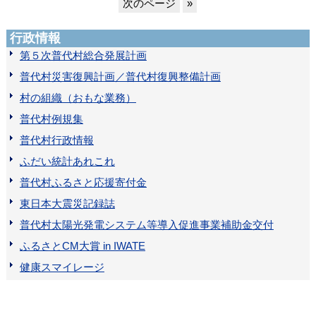
次のページ
»
行政情報
第５次普代村総合発展計画
普代村災害復興計画／普代村復興整備計画
村の組織（おもな業務）
普代村例規集
普代村行政情報
ふだい統計あれこれ
普代村ふるさと応援寄付金
東日本大震災記録誌
普代村太陽光発電システム等導入促進事業補助金交付
ふるさとCM大賞 in IWATE
健康スマイレージ