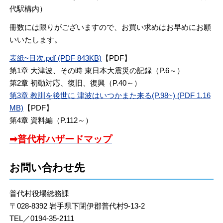
代駅構内）
冊数には限りがございますので、お買い求めはお早めにお願
いいたします。
表紙~目次.pdf (PDF 843KB)
【PDF】
第1章 大津波、その時 東日本大震災の記録（P.6～）
第2章 初動対応、復旧、復興（P.40～）
第3章 教訓を後世に 津波はいつかまた来る(P.98~) (PDF 1.16
MB)
【PDF】
第4章 資料編（P.112～）
➡普代村ハザードマップ
お問い合わせ先
普代村役場総務課
〒028-8392 岩手県下閉伊郡普代村9-13-2
TEL／0194-35-2111