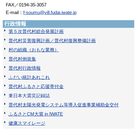
FAX／0194-35-3057
E‐mail：
f-soumu@vill.fudai.iwate.jp
行政情報
第５次普代村総合発展計画
普代村災害復興計画／普代村復興整備計画
村の組織（おもな業務）
普代村例規集
普代村行政情報
ふだい統計あれこれ
普代村ふるさと応援寄付金
東日本大震災記録誌
普代村太陽光発電システム等導入促進事業補助金交付
ふるさとCM大賞 in IWATE
健康スマイレージ