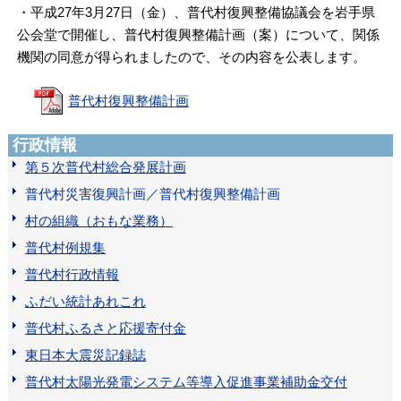
・平成27年3月27日（金）、普代村復興整備協議会を岩手県
公会堂で開催し、普代村復興整備計画（案）について、関係
機関の同意が得られましたので、その内容を公表します。
普代村復興整備計画
行政情報
第５次普代村総合発展計画
普代村災害復興計画／普代村復興整備計画
村の組織（おもな業務）
普代村例規集
普代村行政情報
ふだい統計あれこれ
普代村ふるさと応援寄付金
東日本大震災記録誌
普代村太陽光発電システム等導入促進事業補助金交付