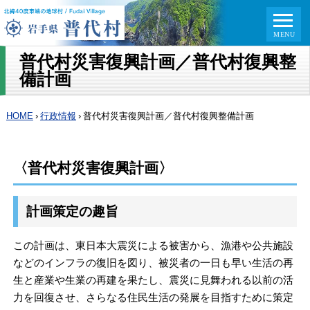
普代村災害復興計画／普代村復興整
備計画
HOME
›
行政情報
›
普代村災害復興計画／普代村復興整備計画
〈普代村災害復興計画〉
計画策定の趣旨
この計画は、東日本大震災による被害から、漁港や公共施設
などのインフラの復旧を図り、被災者の一日も早い生活の再
生と産業や生業の再建を果たし、震災に見舞われる以前の活
力を回復させ、さらなる住民生活の発展を目指すために策定