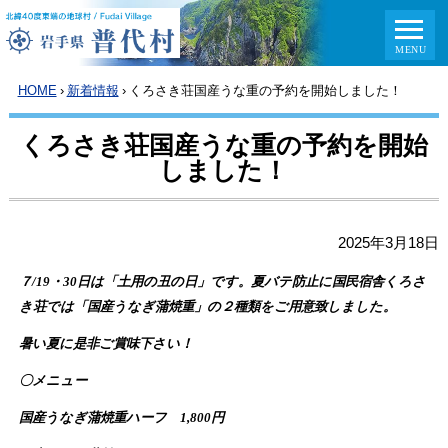
HOME
›
新着情報
›
くろさき荘国産うな重の予約を開始しました！
くろさき荘国産うな重の予約を開始
しました！
2025年3月18日
７
/19
・
30
日は「土用の丑の日」です。夏バテ防止に国民宿舎くろさ
き荘では「国産うなぎ蒲焼重」の２種類をご用意致しました。
暑い夏に是非ご賞味下さい！
〇メニュー
国産うなぎ蒲焼重ハーフ
1,800
円