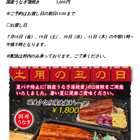
国産うなぎ蒲焼き
3,000
円
※ご予約はお渡し日の前日
13:00
まで
〇お渡し日
７月
18
日（金）、
19
日（土）、
30
日（水）、
31
日（木）の午前
11
時～
午後５時となります。
※配送は村内のみ承っております。ご了承ください。