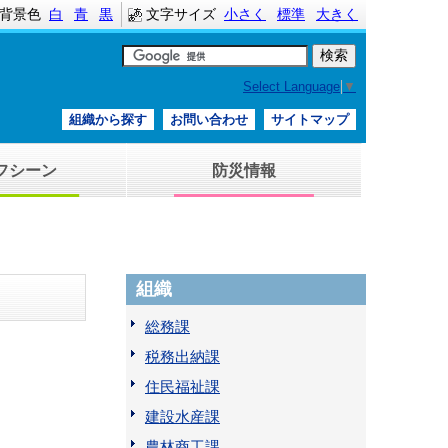
背景色
白
青
黒
文字サイズ
小さく
標準
大きく
Select Language
▼
組織から探す
お問い合わせ
サイトマップ
フシーン
防災情報
組織
総務課
税務出納課
住民福祉課
建設水産課
農林商工課