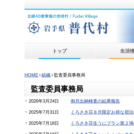
トップ
生活
HOME
›
組織
›
監査委員事務局
監査委員事務局
2026年3月24日
例月出納検査の結果報告
2025年7月31日
くろさき荘８月限定お得な宿泊
2025年7月18日
くろさき荘生うにプラン第２弾