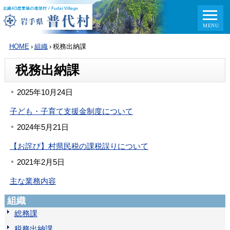
HOME
›
組織
›
税務出納課
税務出納課
2025年10月24日
子ども・子育て支援金制度について
2024年5月21日
【お詫び】村県民税の課税誤りについて
2021年2月5日
主な業務内容
組織
総務課
税務出納課