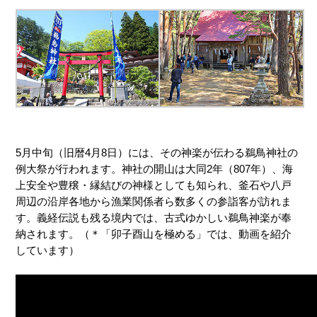
5月中旬（旧暦4月8日）には、その神楽が伝わる鵜鳥神社の
例大祭が行われます。神社の開山は大同2年（807年）、海
上安全や豊穣・縁結びの神様としても知られ、釜石や八戸
周辺の沿岸各地から漁業関係者ら数多くの参詣客が訪れま
す。義経伝説も残る境内では、古式ゆかしい鵜鳥神楽が奉
納されます。（＊「卯子酉山を極める」では、動画を紹介
しています）