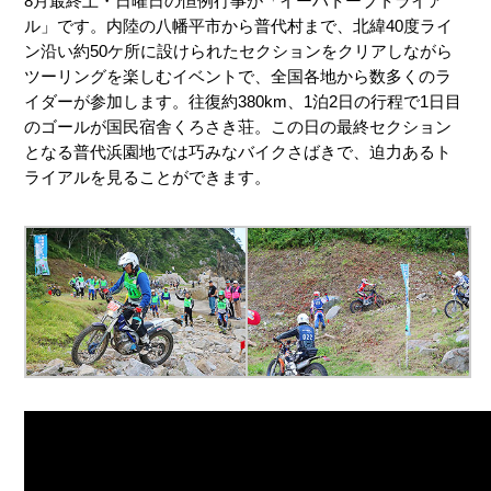
8月最終土・日曜日の恒例行事が「イーハトーブトライア
ル」です。内陸の八幡平市から普代村まで、北緯40度ライ
ン沿い約50ケ所に設けられたセクションをクリアしながら
ツーリングを楽しむイベントで、全国各地から数多くのラ
イダーが参加します。往復約380km、1泊2日の行程で1日目
のゴールが国民宿舎くろさき荘。この日の最終セクション
となる普代浜園地では巧みなバイクさばきで、迫力あるト
ライアルを見ることができます。