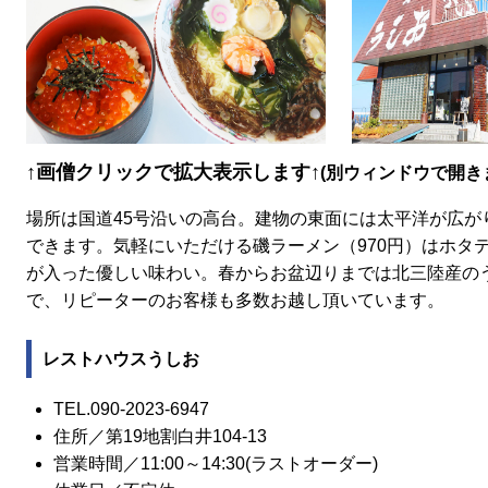
↑画僧クリックで拡大表示します↑
(別ウィンドウで開き
場所は国道45号沿いの高台。建物の東面には太平洋が広が
できます。気軽にいただける磯ラーメン（970円）はホタ
が入った優しい味わい。春からお盆辺りまでは北三陸産の
で、リピーターのお客様も多数お越し頂いています。
レストハウスうしお
TEL.090-2023-6947
住所／第19地割白井104-13
営業時間／11:00～14:30(ラストオーダー)