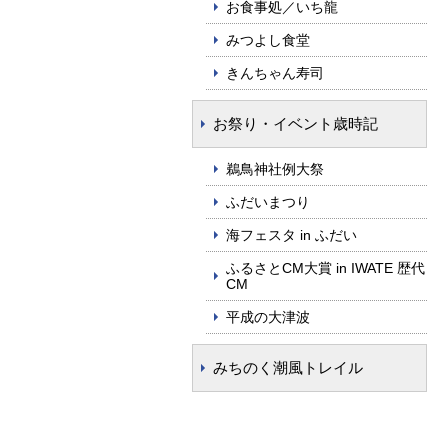
お食事処／いち龍
みつよし食堂
きんちゃん寿司
お祭り・イベント歳時記
鵜鳥神社例大祭
ふだいまつり
海フェスタ in ふだい
ふるさとCM大賞 in IWATE 歴代
CM
平成の大津波
みちのく潮風トレイル