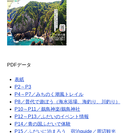
PDFデータ
表紙
P2～P3
P4～P7／みちのく潮風トレイル
P8／普代で遊ぼう（海水浴場、海釣り、川釣り）
P10～P11／鵜鳥神楽/鵜鳥神社
P12～P13／ふだいのイベント情報
P14／青の国ふだいで体験
P15／ふだいに泊まろう 宿泊guide／周辺観光