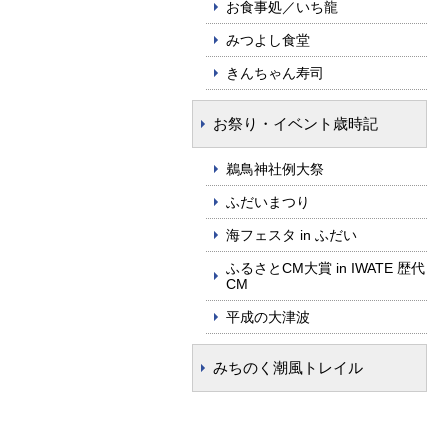
お食事処／いち龍
みつよし食堂
きんちゃん寿司
お祭り・イベント歳時記
鵜鳥神社例大祭
ふだいまつり
海フェスタ in ふだい
ふるさとCM大賞 in IWATE 歴代
CM
平成の大津波
みちのく潮風トレイル